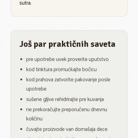
sutra.
Još par praktičnih saveta
pre upotrebe uvek proverite uputstvo
kod tinktura promućkajte bočicu
kod prahova zatvorite pakovanje posle
upotrebe
sušene gljive rehidrirajte pre kuvanja
ne prekoračujte preporučenu dnevnu
količinu
čuvajte proizvode van domašaja dece