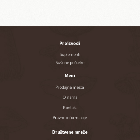
Proizvodi
Suplementi
Sušene pečurke
Meni
Prodajna mesta
O nama
Kontakt
Pravne informacije
Društvene mreže