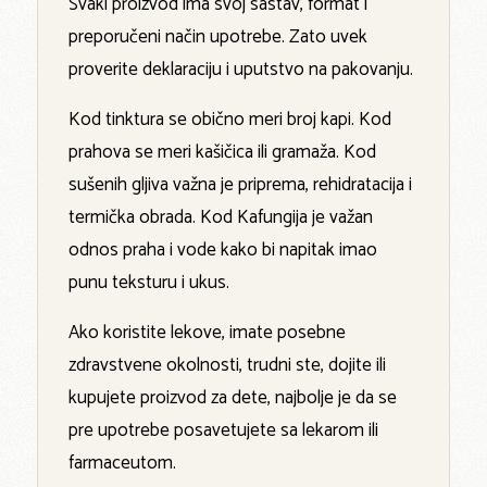
Svaki proizvod ima svoj sastav, format i
preporučeni način upotrebe. Zato uvek
proverite deklaraciju i uputstvo na pakovanju.
Kod tinktura se obično meri broj kapi. Kod
prahova se meri kašičica ili gramaža. Kod
sušenih gljiva važna je priprema, rehidratacija i
termička obrada. Kod Kafungija je važan
odnos praha i vode kako bi napitak imao
punu teksturu i ukus.
Ako koristite lekove, imate posebne
zdravstvene okolnosti, trudni ste, dojite ili
kupujete proizvod za dete, najbolje je da se
pre upotrebe posavetujete sa lekarom ili
farmaceutom.