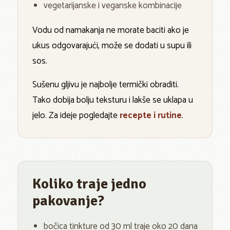
vegetarijanske i veganske kombinacije
Vodu od namakanja ne morate baciti ako je
ukus odgovarajući, može se dodati u supu ili
sos.
Sušenu gljivu je najbolje termički obraditi.
Tako dobija bolju teksturu i lakše se uklapa u
jelo. Za ideje pogledajte
recepte i rutine
.
Koliko traje jedno
pakovanje?
bočica tinkture od 30 ml traje oko 20 dana