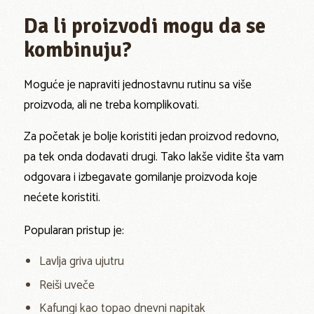
Da li proizvodi mogu da se
kombinuju?
Moguće je napraviti jednostavnu rutinu sa više
proizvoda, ali ne treba komplikovati.
Za početak je bolje koristiti jedan proizvod redovno,
pa tek onda dodavati drugi. Tako lakše vidite šta vam
odgovara i izbegavate gomilanje proizvoda koje
nećete koristiti.
Popularan pristup je:
Lavlja griva ujutru
Reiši uveče
Kafungi kao topao dnevni napitak