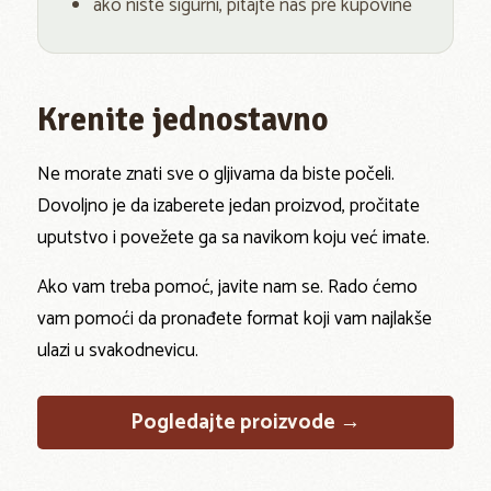
ako niste sigurni, pitajte nas pre kupovine
Krenite jednostavno
Ne morate znati sve o gljivama da biste počeli.
Dovoljno je da izaberete jedan proizvod, pročitate
uputstvo i povežete ga sa navikom koju već imate.
Ako vam treba pomoć, javite nam se. Rado ćemo
vam pomoći da pronađete format koji vam najlakše
ulazi u svakodnevicu.
Pogledajte proizvode →