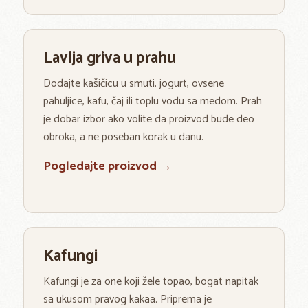
Lavlja griva u prahu
Dodajte kašičicu u smuti, jogurt, ovsene
pahuljice, kafu, čaj ili toplu vodu sa medom. Prah
je dobar izbor ako volite da proizvod bude deo
obroka, a ne poseban korak u danu.
Pogledajte proizvod →
Kafungi
Kafungi je za one koji žele topao, bogat napitak
sa ukusom pravog kakaa. Priprema je