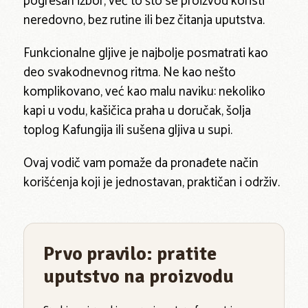
pogrešan izbor, već to što se proizvod koristi
neredovno, bez rutine ili bez čitanja uputstva.
Funkcionalne gljive je najbolje posmatrati kao
deo svakodnevnog ritma. Ne kao nešto
komplikovano, već kao malu naviku: nekoliko
kapi u vodu, kašičica praha u doručak, šolja
toplog Kafungija ili sušena gljiva u supi.
Ovaj vodič vam pomaže da pronađete način
korišćenja koji je jednostavan, praktičan i održiv.
Prvo pravilo: pratite
uputstvo na proizvodu