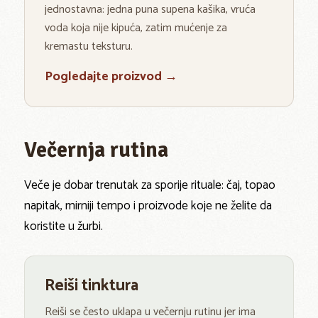
jednostavna: jedna puna supena kašika, vruća
voda koja nije kipuća, zatim mućenje za
kremastu teksturu.
Pogledajte proizvod →
Večernja rutina
Veče je dobar trenutak za sporije rituale: čaj, topao
napitak, mirniji tempo i proizvode koje ne želite da
koristite u žurbi.
Reiši tinktura
Reiši se često uklapa u večernju rutinu jer ima