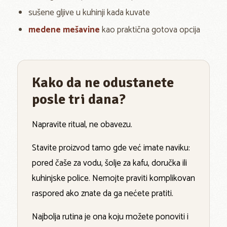
sušene gljive u kuhinji kada kuvate
medene mešavine
kao praktična gotova opcija
Kako da ne odustanete
posle tri dana?
Napravite ritual, ne obavezu.
Stavite proizvod tamo gde već imate naviku:
pored čaše za vodu, šolje za kafu, doručka ili
kuhinjske police. Nemojte praviti komplikovan
raspored ako znate da ga nećete pratiti.
Najbolja rutina je ona koju možete ponoviti i