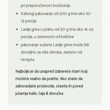
pri preporučenom korišćenju
Kafungi pakovanje od 200 g ima oko 10–
13 porcija
Lavlja griva u prahu od 50 g ima oko 16–25
porcija, u zavisnosti od količine
pakovanje sušene Lavlje grive može biti
dovoljno za više obroka, zavisno od
recepta
Najbolje je da unapred izaberete ritam koji
možete realno da pratite. Ako znate da
zaboravljate proizvode, stavite ih pored
jutarnje kafe, čaja ili doručka.