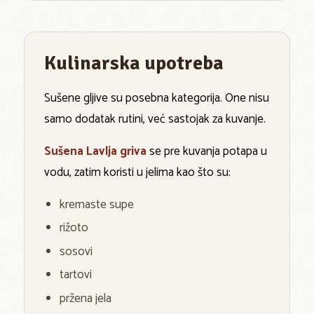
Kulinarska upotreba
Sušene gljive su posebna kategorija. One nisu
samo dodatak rutini, već sastojak za kuvanje.
Sušena Lavlja griva
se pre kuvanja potapa u
vodu, zatim koristi u jelima kao što su:
kremaste supe
rižoto
sosovi
tartovi
pržena jela