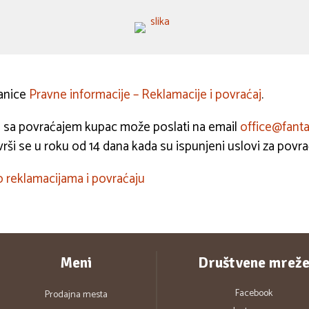
ranice
Pravne informacije – Reklamacije i povraćaj
.
ezi sa povraćajem kupac može poslati na email
office@fanta
vrši se u roku od 14 dana kada su ispunjeni uslovi za povra
 reklamacijama i povraćaju
Meni
Društvene mrež
Facebook
Prodajna mesta