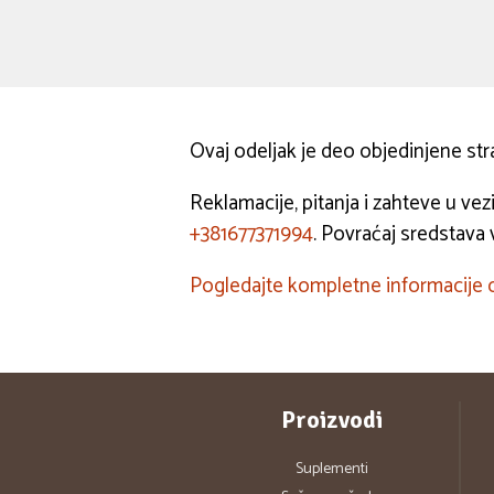
Ovaj odeljak je deo objedinjene st
Reklamacije, pitanja i zahteve u v
+381677371994
. Povraćaj sredstava 
Pogledajte kompletne informacije o
Proizvodi
Suplementi