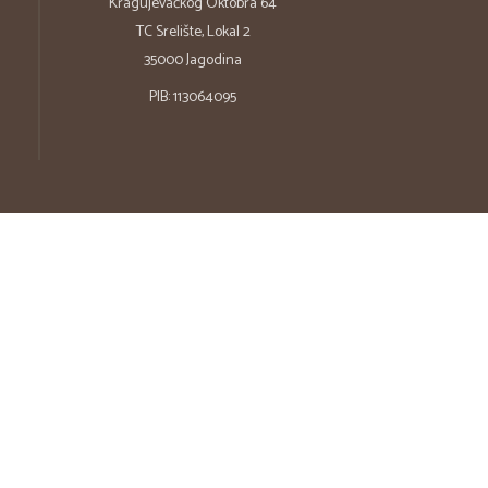
Kragujevačkog Oktobra 64
TC Srelište, Lokal 2
35000 Jagodina
PIB: 113064095