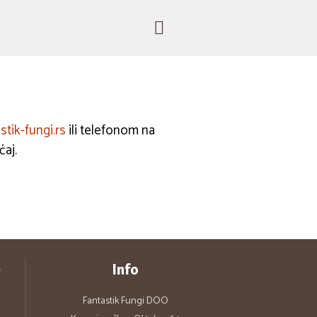
stik-fungi.rs
ili telefonom na
ćaj.
e
Info
Fantastik Fungi DOO